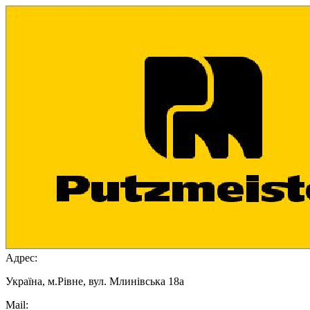
Адрес:
Україна, м.Рівне, вул. Млинівська 18а
Mail: