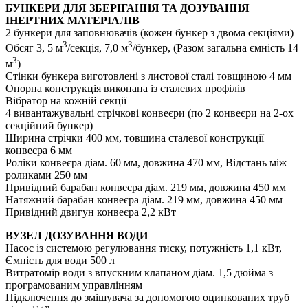
БУНКЕРИ ДЛЯ ЗБЕРІГАННЯ ТА ДОЗУВАННЯ
ІНЕРТНИХ МАТЕРІАЛІВ
2 бункери для заповнювачів (кожен бункер з двома секціями)
3
3
Обсяг 3, 5 м
/секція, 7,0 м
/бункер, (Разом загальна ємність 14
3
м
)
Стінки бункера виготовлені з листової сталі товщиною 4 мм
Опорна конструкція виконана із сталевих профілів
Вібратор на кожній секції
4 вивантажувальні стрічкові конвеєри (по 2 конвеєри на 2-ох
секційний бункер)
Ширина стрічки 400 мм, товщина сталевої конструкції
конвеєра 6 мм
Роліки конвеєра діам. 60 мм, довжина 470 мм, Відстань між
роликами 250 мм
Привідний барабан конвеєра діам. 219 мм, довжина 450 мм
Натяжний барабан конвеєра діам. 219 мм, довжина 450 мм
Привідний двигун конвеєра 2,2 кВт
ВУЗЕЛ ДОЗУВАННЯ ВОДИ
Насос із системою регулювання тиску, потужність 1,1 кВт,
Ємність для води 500 л
Витратомір води з впускним клапаном діам. 1,5 дюйма з
програмованим управлінням
Підключення до змішувача за допомогою оцинкованих труб