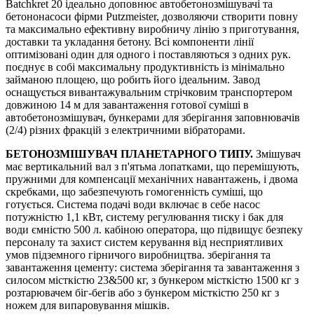
Batchkret 20 ідеально доповнює автобетонозмішувачі та
бетононасоси фірми Putzmeister, дозволяючи створити повну
та максимально ефективну виробничу лінію з приготування,
доставки та укладання бетону. Всі компоненти лінії
оптимізовані один для одного і поставляються з одних рук.
поєднує в собі максимальну продуктивність із мінімально
займаною площею, що робить його ідеальним. Завод
оснащується вивантажувальним стрічковим транспортером
довжиною 14 м для завантаження готової суміші в
автобетонозмішувач, бункерами для зберігання заповнювачів
(2/4) різних фракцій з електричними вібраторами.
БЕТОНОЗМІШУВАЧ ПЛАНЕТАРНОГО ТИПУ.
Змішувач
має вертикальний вал з п'ятьма лопатками, що перемішують,
пружними для компенсації механічних навантажень, і двома
скребками, що забезпечують гомогенність суміші, що
готується. Система подачі води включає в себе насос
потужністю 1,1 кВт, систему регулювання тиску і бак для
води ємністю 500 л. кабіною оператора, що підвищує безпеку
персоналу та захист систем керування від несприятливих
умов підземного гірничого виробництва. зберігання та
завантаження цементу: система зберігання та завантаження з
силосом місткістю 23&500 кг, з бункером місткістю 1500 кг з
розтарювачем біг-бегів або з бункером місткістю 250 кг з
ножем для випаровування мішків.