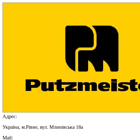
Адрес:
Україна, м.Рівне, вул. Млинівська 18а
Mail: