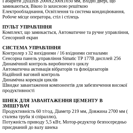
Габарити ДхШхВ 2000х2300х1650 мм, Вхідні двері, що
замикаються, Вікно із захисною решіткою
Електрообладнання, Освітлення та система кондиціювання,
Робоче місце оператора, стіл і стілець
ПУЛЬТ УПРАВЛІННЯ
Комплект, що замикається, Автоматичне та ручне управління,
Сенсорний екран
СИСТЕМА УПРАВЛІННЯ
Контролер з 32 вихідними / 16 вхідними сигналами
Сенсорна панель управління Simatic TP 177B дисплей 256
Динамічний контроль виробничого циклу
Автоматична активація вібраторів та флюїдизаторів
Надійний ваговий контроль
Динамічна корекція циклів
Швидке завантаження компонентів для забезпечення високої
продуктивності
ШНЕК ДЛЯ ЗАВАНТАЖЕННЯ ЦЕМЕНТУ В
ЗМІШУВАЧ
Продуктивність 60 т/год, Діаметр 219 мм, Довжина 2700 мм (
сталева труба зі спіраллю),
Потужність приводу 5,5 кВт, Мотор-редуктор безпосередньо
приєднаний до валу шнека