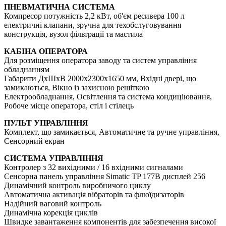
ПНЕВМАТИЧНА СИСТЕМА
Компресор потужність 2,2 кВт, об'єм ресивера 100 л
електричні клапани, зручна для техобслуговування
конструкція, вузол фільтрації та мастила
КАБІНА ОПЕРАТОРА
Для розміщення оператора заводу та систем управління
обладнанням
Габарити ДхШхВ 2000х2300х1650 мм, Вхідні двері, що
замикаються, Вікно із захисною решіткою
Електрообладнання, Освітлення та система кондиціювання,
Робоче місце оператора, стіл і стілець
ПУЛЬТ УПРАВЛІННЯ
Комплект, що замикається, Автоматичне та ручне управління,
Сенсорний екран
СИСТЕМА УПРАВЛІННЯ
Контролер з 32 вихідними / 16 вхідними сигналами
Сенсорна панель управління Simatic TP 177B дисплей 256
Динамічний контроль виробничого циклу
Автоматична активація вібраторів та флюїдизаторів
Надійний ваговий контроль
Динамічна корекція циклів
Швидке завантаження компонентів для забезпечення високої