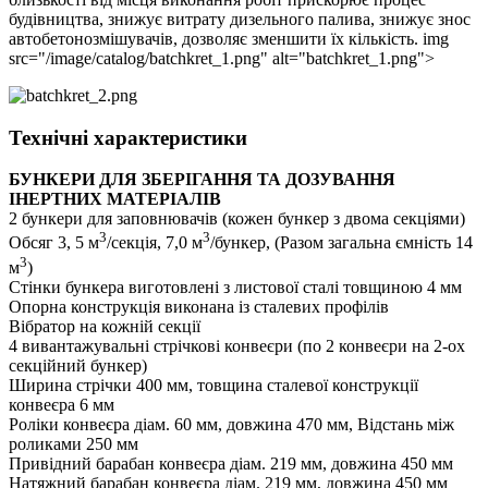
будівництва, знижує витрату дизельного палива, знижує знос
автобетонозмішувачів, дозволяє зменшити їх кількість. img
src="/image/catalog/batchkret_1.png" alt="batchkret_1.png">
Технічні характеристики
БУНКЕРИ ДЛЯ ЗБЕРІГАННЯ ТА ДОЗУВАННЯ
ІНЕРТНИХ МАТЕРІАЛІВ
2 бункери для заповнювачів (кожен бункер з двома секціями)
3
3
Обсяг 3, 5 м
/секція, 7,0 м
/бункер, (Разом загальна ємність 14
3
м
)
Стінки бункера виготовлені з листової сталі товщиною 4 мм
Опорна конструкція виконана із сталевих профілів
Вібратор на кожній секції
4 вивантажувальні стрічкові конвеєри (по 2 конвеєри на 2-ох
секційний бункер)
Ширина стрічки 400 мм, товщина сталевої конструкції
конвеєра 6 мм
Роліки конвеєра діам. 60 мм, довжина 470 мм, Відстань між
роликами 250 мм
Привідний барабан конвеєра діам. 219 мм, довжина 450 мм
Натяжний барабан конвеєра діам. 219 мм, довжина 450 мм