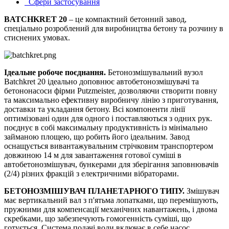
Сфери застосування
BATCHKRET 20
– це компактний бетонний завод,
спеціально розроблений для виробництва бетону та розчину в
стиснених умовах.
Ідеальне робоче поєднання.
Бетонозмішувальний вузол
Batchkret 20 ідеально доповнює автобетонозмішувачі та
бетононасоси фірми Putzmeister, дозволяючи створити повну
та максимально ефективну виробничу лінію з приготування,
доставки та укладання бетону. Всі компоненти лінії
оптимізовані один для одного і поставляються з одних рук.
поєднує в собі максимальну продуктивність із мінімально
займаною площею, що робить його ідеальним. Завод
оснащується вивантажувальним стрічковим транспортером
довжиною 14 м для завантаження готової суміші в
автобетонозмішувач, бункерами для зберігання заповнювачів
(2/4) різних фракцій з електричними вібраторами.
БЕТОНОЗМІШУВАЧ ПЛАНЕТАРНОГО ТИПУ.
Змішувач
має вертикальний вал з п'ятьма лопатками, що перемішують,
пружними для компенсації механічних навантажень, і двома
скребками, що забезпечують гомогенність суміші, що
готується. Система подачі води включає в себе насос