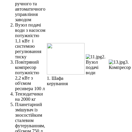
ручного та
автоматичного
управління
заводом
Вузол подачі
води з насосом
потужністю
1,1 кВт і
системою
регулювання
тиску
2.
Повітряний
Вузол
3.
компресор
подачі
Компресор
потужністю
води
2,2 кВт з
1. Шафа
об'ємом
керування
ресивера 100 л
Тензодатчики
на 2000 кг
Планетарний
змішувач із
зносостійким
сталевим
футеруванням,
об'ємом 750 л.