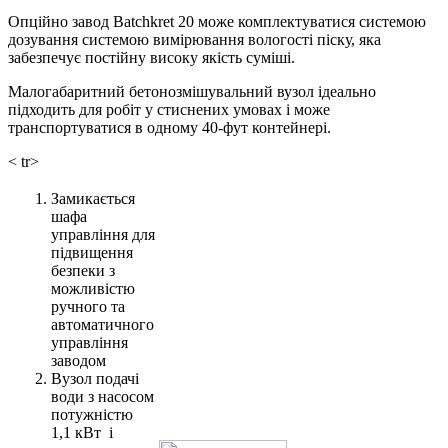
Опційно завод Batchkret 20 може комплектуватися системою
дозування системою вимірювання вологості піску, яка
забезпечує постійну високу якість суміші.
Малогабаритний бетонозмішувальний вузол ідеально
підходить для робіт у стиснених умовах і може
транспортуватися в одному 40-фут контейнері.
< tr>
Замикається
шафа
управління для
підвищення
безпеки з
можливістю
ручного та
автоматичного
управління
заводом
Вузол подачі
води з насосом
потужністю
1,1 кВт і