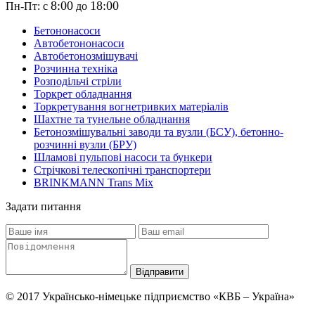
8:00
18:00
Пн-Пт: с
до
Бетононасоси
Автобетононасоси
Автобетонозмішувачі
Розчинна техніка
Розподільчі стріли
Торкрет обладнання
Торкретування вогнетривких матеріалів
Шахтне та тунельне обладнання
Бетонозмішувальні заводи та вузли (БСУ), бетонно-
розчинні вузли (БРУ)
Шламові пульпові насоси та бункери
Стрічкові телескопічні транспортери
BRINKMANN Trans Mix
Задати питання
© 2017 Українсько-німецьке підприємство «КВБ – Україна»