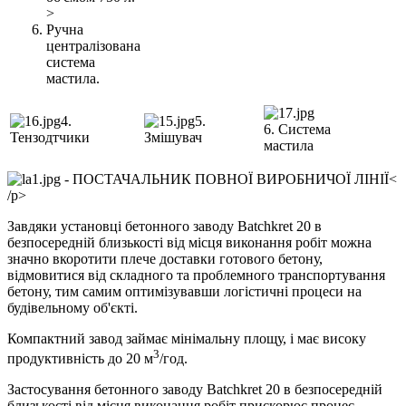
>
Ручна
централізована
система
мастила.
4.
5.
6. Система
Тензодтчики
Змішувач
мастила
- ПОСТАЧАЛЬНИК ПОВНОЇ ВИРОБНИЧОЇ ЛІНІЇ<
/p>
Завдяки установці бетонного заводу Batchkret 20 в
безпосередній близькості від місця виконання робіт можна
значно вкоротити плече доставки готового бетону,
відмовитися від складного та проблемного транспортування
бетону, тим самим оптимізувавши логістичні процеси на
будівельному об'єкті.
Компактний завод займає мінімальну площу, і має високу
3
продуктивність до 20 м
/год.
Застосування бетонного заводу Batchkret 20 в безпосередній
близькості від місця виконання робіт прискорює процес