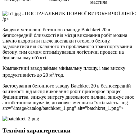
мастила
- ПОСТАЧАЛЬНИК ПОВНОЇ ВИРОБНИЧОЇ ЛІНІЇ<
/p>
Завдяки установці бетонного заводу Batchkret 20 в
безпосередній близькості від місця виконання робіт можна
значно вкоротити плече доставки готового бетону,
відмовитися від складного та проблемного транспортування
бетону, тим самим оптимізувавши логістичні процеси на
будівельному об'єкті.
Компактний завод займає мінімальну площу, і має високу
3
продуктивність до 20 м
/год.
Застосування бетонного заводу Batchkret 20 в безпосередній
близькості від місця виконання робіт прискорює процес
будівництва, знижує витрату дизельного палива, знижує знос
автобетонозмішувачів, дозволяє зменшити їх кількість. img
src="/image/catalog/batchkret_1.png" alt="batchkret_1.png">
Технічні характеристики