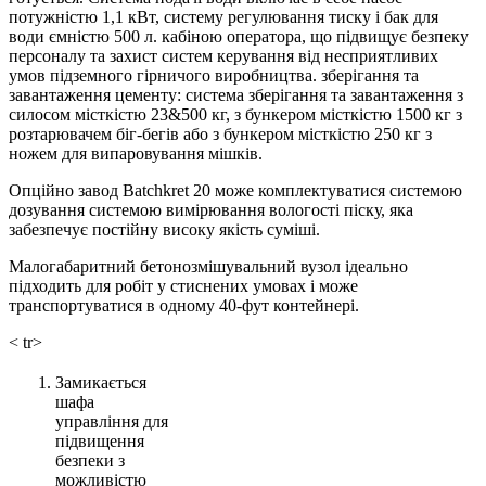
потужністю 1,1 кВт, систему регулювання тиску і бак для
води ємністю 500 л. кабіною оператора, що підвищує безпеку
персоналу та захист систем керування від несприятливих
умов підземного гірничого виробництва. зберігання та
завантаження цементу: система зберігання та завантаження з
силосом місткістю 23&500 кг, з бункером місткістю 1500 кг з
розтарювачем біг-бегів або з бункером місткістю 250 кг з
ножем для випаровування мішків.
Опційно завод Batchkret 20 може комплектуватися системою
дозування системою вимірювання вологості піску, яка
забезпечує постійну високу якість суміші.
Малогабаритний бетонозмішувальний вузол ідеально
підходить для робіт у стиснених умовах і може
транспортуватися в одному 40-фут контейнері.
< tr>
Замикається
шафа
управління для
підвищення
безпеки з
можливістю