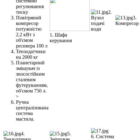
системою
регулювання
тиску
2.
Повітряний
Вузол
3.
компресор
подачі
Компресор
потужністю
води
2,2 кВт з
1. Шафа
об'ємом
керування
ресивера 100 л
Тензодатчики
на 2000 кг
Планетарний
змішувач із
зносостійким
сталевим
футеруванням,
об'ємом 750 л.
>
Ручна
централізована
система
мастила.
4.
5.
6. Система
Тензодтчики
Змішувач