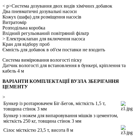
< p>
Система дозування двох видів хімічних добавок
Два пневматичні дозувальні насоси
Кожух (шафа) для розміщення насосів
Витратомір
Розподільна коробка
Вхідний регульований повітряний фільтр
> Електроклапан для включення насоса
Кран для відбору проб
Ємність для добавок в об'єм поставки не входить
Система вимірювання вологості піску
Датчик вологості для встановлення в бункері, кріплення та
кабель 4 м
ВАРІАНТИ КОМПЛЕКТАЦІЇ ВУЗЛА ЗБЕРІГАННЯ
ЦЕМЕНТУ
>
Бункер із розтарювачем Біг-Бегов, місткість 1,5 т,
товщина стінок 3 мм
Бункер з ножем для випаровування мішків з цементом,
місткість 250 кг, товщина стінок 3 мм
Сілос місткістю 23,5 т, висота 8 м