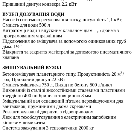
Привідний двигун конвеєра 2,2 кВт
ВУЗЕЛ ДОЗУВАННЯ ВОДИ
Насос із системою регулювання тиску, потужність 1,1 кВт,
Ємність для води 500 л
Витратомір води з впускним клапаном діам. 1,5 дюйма з
програмованим управлінням
Підключення до змішувача за допомогою оцинкованих труб
діам. 1½”
Відкриття та закриття магістралі за допомогою пневматичного
клапана
ЗМІШУВАЛЬНИЙ ВУЗОЛ
3
Бетонозмішувач планетарного типу, Продуктивність 20 м
/
год, Привідний двигун 22 кВт
Ємність змішувача 750 л, Вихід по бетону 500 л/цикл
Виконаний із сталі зі зносостійкими сталевими пластинами
твердістю 400 по Бринелю товщиною 8 мм
Змішувальний вал оснащений п'ятьма перемішуючими для
вантажівок, пружинними двома скребками
Розвантажувальні дверцята з гідроприводом
Люк для техобслуговування з електричним запобіжним
кінцевим вимикачем
Система зважування 3 тензодатчики 2000 кг