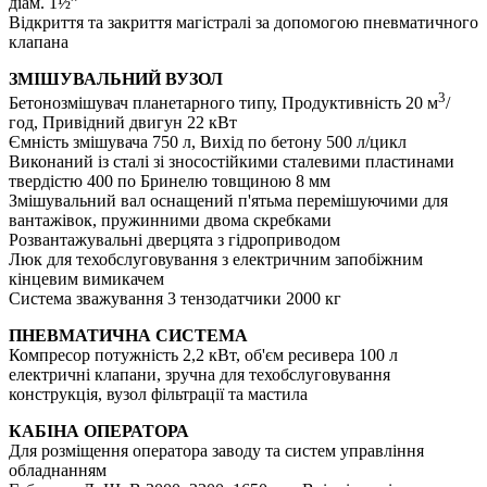
діам. 1½”
Відкриття та закриття магістралі за допомогою пневматичного
клапана
ЗМІШУВАЛЬНИЙ ВУЗОЛ
3
Бетонозмішувач планетарного типу, Продуктивність 20 м
/
год, Привідний двигун 22 кВт
Ємність змішувача 750 л, Вихід по бетону 500 л/цикл
Виконаний із сталі зі зносостійкими сталевими пластинами
твердістю 400 по Бринелю товщиною 8 мм
Змішувальний вал оснащений п'ятьма перемішуючими для
вантажівок, пружинними двома скребками
Розвантажувальні дверцята з гідроприводом
Люк для техобслуговування з електричним запобіжним
кінцевим вимикачем
Система зважування 3 тензодатчики 2000 кг
ПНЕВМАТИЧНА СИСТЕМА
Компресор потужність 2,2 кВт, об'єм ресивера 100 л
електричні клапани, зручна для техобслуговування
конструкція, вузол фільтрації та мастила
КАБІНА ОПЕРАТОРА
Для розміщення оператора заводу та систем управління
обладнанням